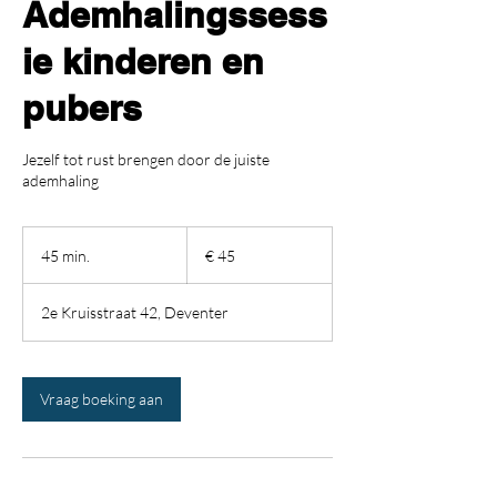
Ademhalingssess
ie kinderen en
pubers
Jezelf tot rust brengen door de juiste
ademhaling
45
euro
45 min.
4
€ 45
5
m
2e Kruisstraat 42, Deventer
i
n
.
Vraag boeking aan